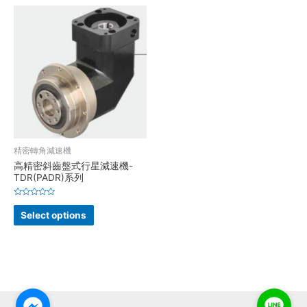
精密轉角減速機
高精密斜齒盤式行星減速機-
TDR(PADR)系列
Rated
0
Select options
out
of
5