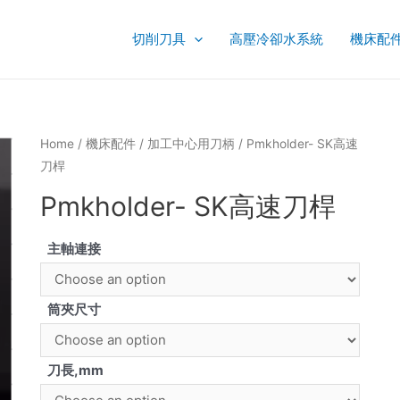
切削刀具
高壓冷卻水系統
機床配
Home
/
機床配件
/
加工中心用刀柄
/ Pmkholder- SK高速
刀桿
Pmkholder- SK高速刀桿
主軸連接
筒夾尺寸
刀長,mm