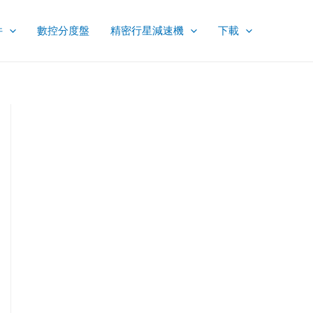
件
數控分度盤
精密行星減速機
下載