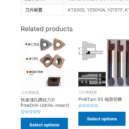
刀片材質
KT930S, YZ5010A, YZ15TF
Related products
刀片和材質
刀片和材質
PmkTurn XS 端面切槽
快速淺孔鑽頭刀片
PmkDrill-Udrills-insert)
Rated
0
Rated
Select options
out
0
of
Select options
out
5
of