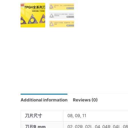
Additional information
Reviews (0)
刀片尺寸
08, 09, 11
刀片R,mm
02, 02R, 02L, 04, 04R, 04L, 08