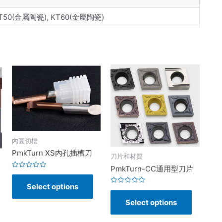
, KT50(金屬陶瓷), KT60(金屬陶瓷)
內圓切槽
PmkTurn XS內孔插槽刀
刀片和材質
PmkTurn-CC通用型刀片
Rated
0
Select options
out
Rated
of
0
5
Select options
out
of
5