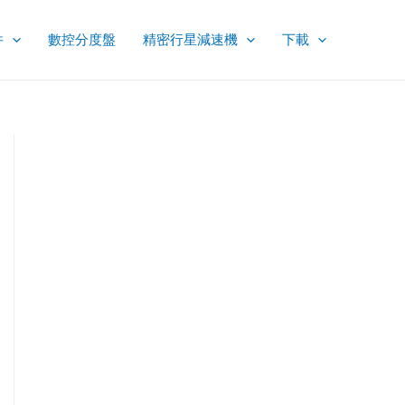
件
數控分度盤
精密行星減速機
下載