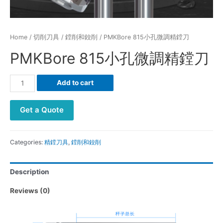
Home
/
切削刀具
/
鏜削和鉸削
/ PMKBore 815小孔微調精鏜刀
PMKBore 815小孔微調精鏜刀
PMKBore
Add to cart
815
小
Get a Quote
孔
微
調
Categories:
精鏜刀具
,
鏜削和鉸削
精
鏜
Description
刀
Reviews (0)
quantity