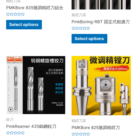
精鏜刀具
PMKBore 835微調精鏜刀組合
粗鏜刀具
Rated
PmkBoring-RBT 固定式粗搪刀
0
Select options
out
of
5
Rated
0
Select options
out
of
5
鉸刀
精鏜刀具
PmkReamer 435鎢鋼鉸刀
PMKBore 825微調精鏜刀