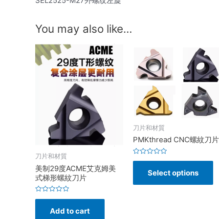
SEL2525-M27外螺纹左旋
You may also like…
刀片和材質
PMKthread CNC螺紋刀片
刀片和材質
Rated
0
美制29度ACME艾克姆美
Select options
out
式梯形螺紋刀片
of
5
Rated
0
Add to cart
out
of