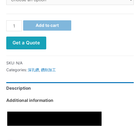
Add to cart
Get a Quote
SKU:
N/A
Categories:
深孔鑽
,
鑽削加工
Description
Additional information
Video
Player