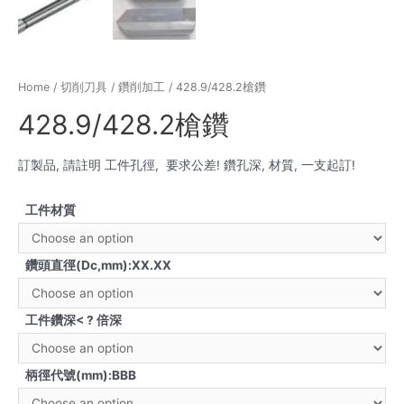
Home
/
切削刀具
/
鑽削加工
/ 428.9/428.2槍鑽
428.9/428.2槍鑽
訂製品, 請註明 工件孔徑, 要求公差! 鑽孔深, 材質, 一支起訂!
工件材質
鑽頭直徑(Dc,mm):XX.XX
工件鑽深< ? 倍深
柄徑代號(mm):BBB