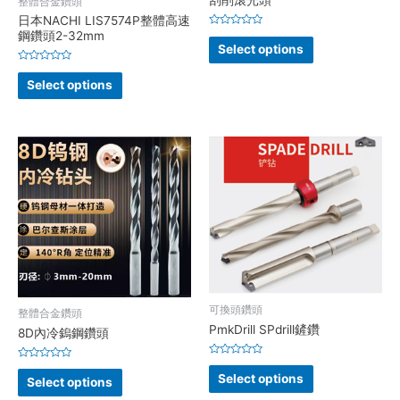
刮削滾光頭
整體合金鑽頭
日本NACHI LIS7574P整體高速
鋼鑽頭2-32mm
Rated
0
Select options
out
of
Rated
5
0
Select options
out
of
5
可換頭鑽頭
整體合金鑽頭
PmkDrill SPdrill鏟鑽
8D內冷鎢鋼鑽頭
Rated
Rated
0
Select options
0
Select options
out
out
of
of